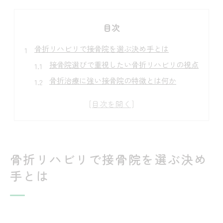
目次
骨折リハビリで接骨院を選ぶ決め手とは
接骨院選びで重視したい骨折リハビリの視点
骨折治療に強い接骨院の特徴とは何か
藤岡市周辺で評判の接骨院の口コミ傾向
整形外科と接骨院、どちらが骨折に最適？
骨折リハビリ実績が高い接骨院の見分け方
通いやすい接骨院の特徴を徹底解説
骨折リハビリで接骨院を選ぶ決め
アクセス良好な接骨院の通院メリット紹介
手とは
駐車場や受付時間が便利な接骨院の選び方
口コミで評価される接骨院の通いやすさとは
家族で安心して通える接骨院のポイント