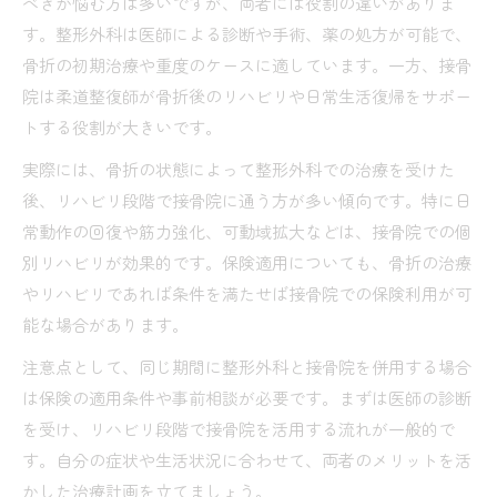
べきか悩む方は多いですが、両者には役割の違いがありま
す。整形外科は医師による診断や手術、薬の処方が可能で、
骨折の初期治療や重度のケースに適しています。一方、接骨
院は柔道整復師が骨折後のリハビリや日常生活復帰をサポー
トする役割が大きいです。
実際には、骨折の状態によって整形外科での治療を受けた
後、リハビリ段階で接骨院に通う方が多い傾向です。特に日
常動作の回復や筋力強化、可動域拡大などは、接骨院での個
別リハビリが効果的です。保険適用についても、骨折の治療
やリハビリであれば条件を満たせば接骨院での保険利用が可
能な場合があります。
注意点として、同じ期間に整形外科と接骨院を併用する場合
は保険の適用条件や事前相談が必要です。まずは医師の診断
を受け、リハビリ段階で接骨院を活用する流れが一般的で
す。自分の症状や生活状況に合わせて、両者のメリットを活
かした治療計画を立てましょう。