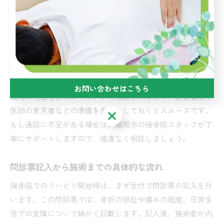
生活で困っていることなどを詳しく伝えることで、最適なリ
ハビリ計画が立てやすくなります。群馬県藤岡市や沼田市の
接骨院では、患者様の不安や疑問に寄り添いながら、初回の
カウンセリングを丁寧に行うことが特徴です。
骨折の場合、医療機関での診断結果やレントゲン画像をお持
ちいただくと、より具体的な施術方針が立てられます。保険
お問い合わせはこちら
適用の可否もこのタイミングで確認されるため、必要書類や
医師の意見書などの準備を事前にしておくとスムーズです。
お問い合わせはこちら
もし通院に不安がある場合は、藤岡市の接骨院スタッフが丁
寧にサポートしますので、遠慮なく相談しましょう。
問診票記入から施術までの具体的な流れ
接骨院でのリハビリ開始時は、まず受付で問診票の記入を行
います。この問診票では、骨折の部位や痛みの程度、日常生
活での支障について細かく記載します。記入後、施術者が内