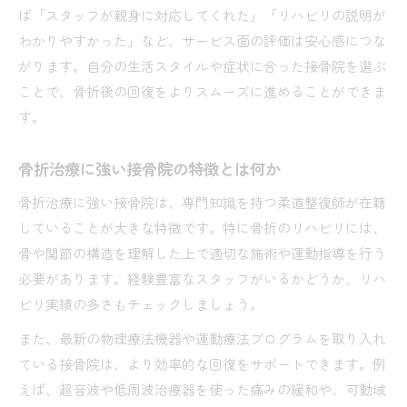
接骨院で骨折リハビリ時の保険適用条件とは
ば「スタッフが親身に対応してくれた」「リハビリの説明が
整骨院と併用時の保険利用で気をつけたい点
わかりやすかった」など、サービス面の評価は安心感につな
窓口負担や保険書類の手続きの流れ解説
がります。自分の生活スタイルや症状に合った接骨院を選ぶ
交通事故治療で接骨院を選ぶ際の保険確認
ことで、骨折後の回復をよりスムーズに進めることができま
す。
保険適用と自費の違いを接骨院目線で説明
費用の目安を知って安心して通院開始
骨折治療に強い接骨院の特徴とは何か
骨折リハビリの費用を接骨院で比較する方法
骨折治療に強い接骨院は、専門知識を持つ柔道整復師が在籍
保険適用時の接骨院費用の目安を徹底解説
していることが大きな特徴です。特に骨折のリハビリには、
交通事故や労災時の費用負担と接骨院の対応
骨や関節の構造を理解した上で適切な施術や運動指導を行う
接骨院での骨折治療費に関する不安の解消法
必要があります。経験豊富なスタッフがいるかどうか、リハ
追加料金や自費施術が必要な場合の注意点
ビリ実績の多さもチェックしましょう。
また、最新の物理療法機器や運動療法プログラムを取り入れ
ている接骨院は、より効率的な回復をサポートできます。例
えば、超音波や低周波治療器を使った痛みの緩和や、可動域