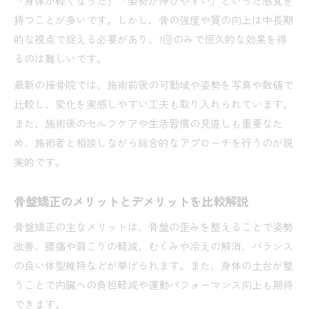
「身体が軽くなった」「姿勢が伸びやすい」といった感覚を
持つことが多いです。しかし、骨の強度や質の向上は中長期
的な視点で捉える必要があり、1回のみで恒久的な効果を得
るのは難しいです。
最新の接骨院では、施術前後の可動域や姿勢を写真や数値で
比較し、変化を実感しやすい工夫も取り入れられています。
また、施術後のセルフケアや生活習慣の見直しも重要なた
め、施術者と相談しながら総合的なアプローチを行うのが現
実的です。
骨盤矯正のメリットとデメリットを比較解説
骨盤矯正の主なメリットは、骨盤の歪みを整えることで姿勢
改善、腰痛や肩こりの軽減、むくみや冷えの解消、バランス
の良い体型維持などが挙げられます。また、身体の土台が整
うことで内臓への負担軽減や運動パフォーマンス向上も期待
できます。