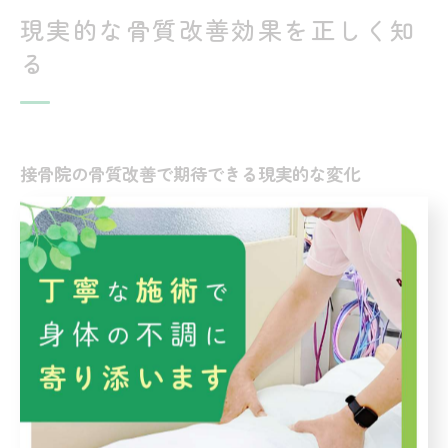
現実的な骨質改善効果を正しく知
る
接骨院の骨質改善で期待できる現実的な変化
接骨院で骨質改善を目指した矯正を受けると、身体のバラン
ス調整や骨盤・背骨の歪み修正による肩こり・腰痛の軽減、
むくみの改善などが現実的な変化として期待できます。矯正
は単なる「見た目」の変化だけでなく、全身のバランスや筋
肉の緊張緩和、血流促進による体調向上にもつながります。
国家資格を持つ施術者による評価のもと、個々の身体状況に
合わせた施術が行われるため、根本的な原因へのアプローチ
が可能です。例えば猫背や反り腰が改善されることで、日常
生活での疲労感や姿勢維持力の向上も体感しやすくなりま