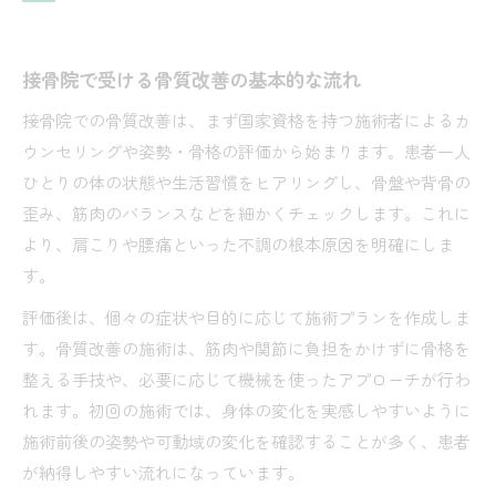
骨盤矯正でよくある危険性の誤解を解説
接骨院選びで失敗しない安全チェック法
接骨院で受ける骨質改善の基本的な流れ
現実的な骨質改善効果を正しく知る
接骨院での骨質改善は、まず国家資格を持つ施術者によるカ
接骨院の骨質改善で期待できる現実的な変化
ウンセリングや姿勢・骨格の評価から始まります。患者一人
骨格矯正の効果が出るまでの期間と回数目安
ひとりの体の状態や生活習慣をヒアリングし、骨盤や背骨の
骨質改善は一度で実感できるのか最新情報
歪み、筋肉のバランスなどを細かくチェックします。これに
骨盤矯正のメリットとデメリットを比較解説
より、肩こりや腰痛といった不調の根本原因を明確にしま
す。
効果を長持ちさせる接骨院でのセルフケア術
矯正で変わる体調と見た目の新常識
評価後は、個々の症状や目的に応じて施術プランを作成しま
接骨院矯正が体調と見た目に与える変化
す。骨質改善の施術は、筋肉や関節に負担をかけずに骨格を
整える手技や、必要に応じて機械を使ったアプローチが行わ
肩こり腰痛が改善する骨質改善の仕組み
れます。初回の施術では、身体の変化を実感しやすいように
骨格矯正で姿勢やむくみが変わる理由
施術前後の姿勢や可動域の変化を確認することが多く、患者
骨盤矯正で期待できる見た目のメリット
が納得しやすい流れになっています。
骨質改善後の戻りやすさと予防策を解説