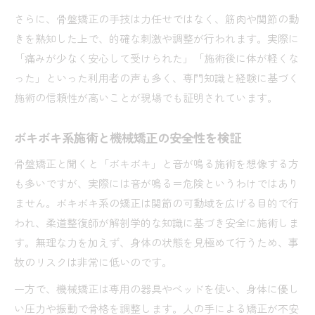
さらに、骨盤矯正の手技は力任せではなく、筋肉や関節の動
きを熟知した上で、的確な刺激や調整が行われます。実際に
「痛みが少なく安心して受けられた」「施術後に体が軽くな
った」といった利用者の声も多く、専門知識と経験に基づく
施術の信頼性が高いことが現場でも証明されています。
ボキボキ系施術と機械矯正の安全性を検証
骨盤矯正と聞くと「ボキボキ」と音が鳴る施術を想像する方
も多いですが、実際には音が鳴る＝危険というわけではあり
ません。ボキボキ系の矯正は関節の可動域を広げる目的で行
われ、柔道整復師が解剖学的な知識に基づき安全に施術しま
す。無理な力を加えず、身体の状態を見極めて行うため、事
故のリスクは非常に低いのです。
一方で、機械矯正は専用の器具やベッドを使い、身体に優し
い圧力や振動で骨格を調整します。人の手による矯正が不安