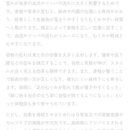
歪みが全身の血流やリンパの流れに大きく影響するためで
す。骨盤や背骨が歪むと、筋肉や内臓の位置にも負担がかか
り、結果として老廃物が溜まりやすくなりむくみやすい体質
へと繋がります。矯正によって骨格を正しい位置に戻すこと
で、血流やリンパの流れがスムーズになり、むくみが軽減さ
れやすくなります。
姿勢の乱れは見た目の印象を大きく左右します。猫背や反り
腰などの歪みを矯正することで、自然と背筋が伸び、スタイ
ルが良く見える効果も期待できます。また、骨格が整うこと
で筋肉の使い方が正しくなり、疲れにくい体作りにも寄与し
ます。実際に「足のむくみが取れて靴が履きやすくなった」
「鏡に映る自分の立ち姿に自信が持てるようになった」とい
った体験談も多く寄せられています。
ただし、効果を持続させるためには日常生活での姿勢意識や
セルフケアの実践が不可欠です。施術後にアドバイスされる