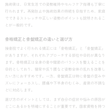
施術後は、日常生活での姿勢維持やセルフケア指導も丁寧に
比較でわかる接骨院と他施術の違い
行われます。再発防止や施術効果の持続を目指すため、家庭
接骨院と整体院の矯正方法の違いを解説
でできるストレッチや正しい姿勢のポイントも説明されるこ
国家資格の有無で変わる施術の安全性
とが一般的です。
骨盤矯正の効果はどちらで実感しやすい？
保険適用や施術内容の比較ポイントまとめ
骨格矯正と骨盤矯正の違いと選び方
慢性症状に強い接骨院の骨質改善の特徴
接骨院でよく行われる矯正には「骨格矯正」と「骨盤矯正」
一度の施術で実感できる変化と工夫
がありますが、それぞれアプローチする部位や目的が異なり
接骨院の骨質改善は一度で効果が出るのか
ます。骨格矯正は全身の骨や関節のバランスを整えることを
目的としており、猫背や反り腰など姿勢全体の乱れを改善し
一度の矯正施術で体感できる変化の具体例
たい方におすすめです。一方、骨盤矯正は特に骨盤の歪みや
効果を持続させるための接骨院の工夫とは
ズレにフォーカスし、腰痛や下半身のむくみ、産後の不調な
骨盤矯正施術の直後に感じやすい変化まとめ
どに対応します。
接骨院ならではのアフターケアやアドバイス紹
選び方のポイントとしては、まず自分の症状や悩みの原因が
介
どこにあるかを明確にすることが重要です。国家資格を持つ