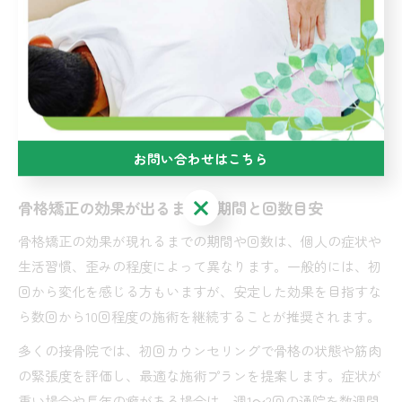
す。
実際に通院された方からは「デスクワーク後の疲労が減っ
た」「肩こりが軽くなった」「立ち仕事での腰痛が楽になっ
た」といったリアルな声も多く、施術後の変化を写真や計測
で可視化する院も増えています。これにより、効果を実感し
やすく、再発防止や健康維持の意識も高まります。
お問い合わせはこちら
お問い合わせはこちら
骨格矯正の効果が出るまでの期間と回数目安
骨格矯正の効果が現れるまでの期間や回数は、個人の症状や
生活習慣、歪みの程度によって異なります。一般的には、初
回から変化を感じる方もいますが、安定した効果を目指すな
ら数回から10回程度の施術を継続することが推奨されます。
多くの接骨院では、初回カウンセリングで骨格の状態や筋肉
の緊張度を評価し、最適な施術プランを提案します。症状が
重い場合や長年の癖がある場合は、週1～2回の通院を数週間