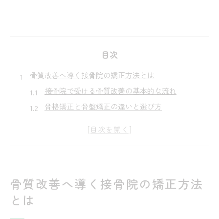
目次
骨質改善へ導く接骨院の矯正方法とは
接骨院で受ける骨質改善の基本的な流れ
骨格矯正と骨盤矯正の違いと選び方
機械と手技を使う接骨院施術の特徴解説
ボキボキ矯正とソフト矯正のメリット比較
接骨院で骨質改善を始める前の注意点
接骨院で体感する骨盤矯正の安全性
骨質改善へ導く接骨院の矯正方法
接骨院の骨盤矯正が安全な理由と根拠
とは
ボキボキ系施術と機械矯正の安全性を検証
妊娠中や高齢者も安心な接骨院の配慮