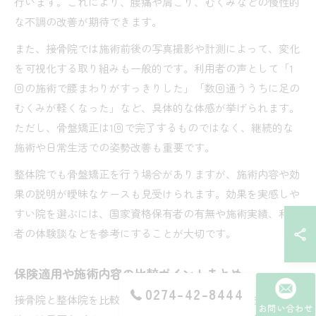
行います。これにより、腰痛や肩こり、むくみなどの慢性的
な不調の改善が期待できます。
また、接骨院では施術前後の写真撮影や計測によって、変化
を可視化する取り組みも一般的です。利用者の声として「1
回の施術で腰まわりがすっきりした」「数回通ううちに足の
むくみが軽くなった」など、具体的な体感が挙げられます。
ただし、骨盤矯正は1回で完了するものではなく、継続的な
施術や日常生活での姿勢改善も重要です。
整体院でも骨盤矯正を行う場合がありますが、施術内容や効
果の説明が曖昧なケースも見受けられます。効果を実感しや
すい院を選ぶには、国家資格保有者の有無や施術実績、利用
者の体験談などを参考にすることが大切です。
保険適用や施術内容の比較ポイントまとめ
0274-42-8444
接骨院と整体院を比較する際、保険適用の有無と施術内容の
お問い合わせ