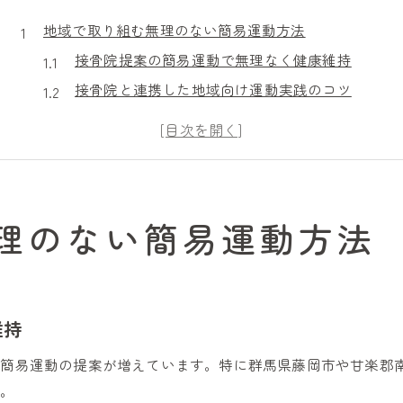
地域で取り組む無理のない簡易運動方法
接骨院提案の簡易運動で無理なく健康維持
接骨院と連携した地域向け運動実践のコツ
日常生活に馴染む接骨院推奨の運動習慣
接骨院から学ぶ身体負担を減らす運動法
地域密着の接骨院が伝える簡単健康運動
日常に活かせる接骨院の活用ポイント
理のない簡易運動方法
接骨院の通い方で日常ケアをもっと身近に
接骨院利用で実感する身体メンテナンス術
接骨院との相談で生活習慣を快適サポート
維持
接骨院選びのコツと無理のない通院方法
日々の違和感に接骨院の早期相談が効果的
る簡易運動の提案が増えています。特に群馬県藤岡市や甘楽郡
身体ケアを続ける地域密着の工夫とは
す。