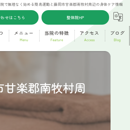
骨院で無理なく始める簡易運動と藤岡市甘楽郡南牧村周辺の身体ケア情報
合わせはこちら
整体院HP
つ
メニュー
当院の特徴
アクセス
ブログ
menu
feature
access
blog
高崎市新町に近い接骨院
コラム
腰痛
市甘楽郡南牧村周
交通事故
朝から
肉離れ