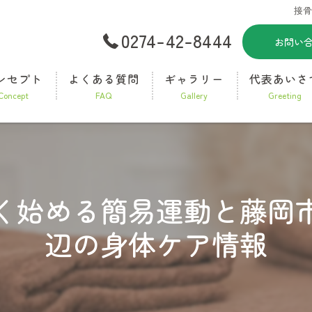
接
0274-42-8444
お問い
ンセプト
よくある質問
ギャラリー
代表あいさ
concept
FAQ
gallery
greeting
く始める簡易運動と藤岡
辺の身体ケア情報