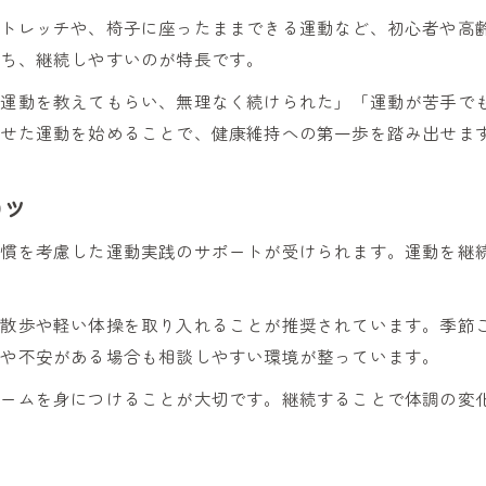
接骨院を活かした地域の身体ケア習慣作り
ストレッチや、椅子に座ったままできる運動など、初心者や高
接骨院が示す地域密着型ケアの取り組み
立ち、継続しやすいのが特長です。
接骨院サポートによる持続可能な健康法
る運動を教えてもらい、無理なく続けられた」「運動が苦手で
地域の接骨院と協力した継続ケアの工夫
わせた運動を始めることで、健康維持への第一歩を踏み出せま
接骨院の知識を活かす生活サポート術
甘楽郡南牧村周辺で話題の簡単運動法
コツ
接骨院推奨の簡単運動で日常をリフレッシュ
習慣を考慮した運動実践のサポートが受けられます。運動を継
接骨院監修の身近な運動法が地域で注目
接骨院の知恵から生まれた簡単健康習慣
、散歩や軽い体操を取り入れることが推奨されています。季節
接骨院発信の自宅でできる運動アイデア
みや不安がある場合も相談しやすい環境が整っています。
地域で共有できる接骨院の運動ノウハウ
ォームを身につけることが大切です。継続することで体調の変
藤岡市エリアの接骨院を上手に活用
接骨院選びで藤岡市の健康ケアが変わる
接骨院利用者が語る藤岡市での体験談