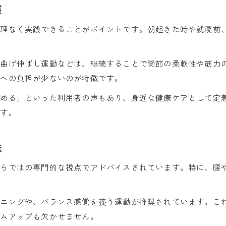
慣
藤岡市の接骨院を日常生活に上手に活用
無理なく実践できることがポイントです。朝起きた時や就寝前
藤岡市内で通いやすい接骨院の特徴とは
接骨院スタッフに聞く藤岡市の健康相談
の曲げ伸ばし運動などは、継続することで関節の柔軟性や筋力
疲れや違和感に寄り添う健康ケア案内
体への負担が少ないのが特徴です。
接骨院が教える疲れに効くケアアドバイス
組める」といった利用者の声もあり、身近な健康ケアとして定
接骨院の視点で考える身体違和感対策法
です。
接骨院活用で実現する継続的な健康サポート
接骨院の経験が生きるセルフケアの工夫
お問い合わせはこちら
お問い合わせはこちら
法
接骨院が提案する無理のない健康維持法
ならではの専門的な視点でアドバイスされています。特に、腰
ーニングや、バランス感覚を養う運動が推奨されています。こ
ームアップも欠かせません。