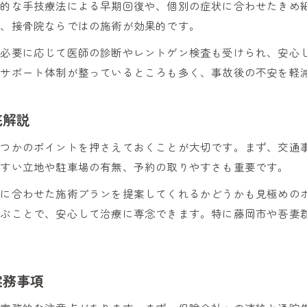
門的な手技療法による早期回復や、個別の症状に合わせたきめ
接骨院と整形外科の併用で慰謝料請求を有利に進め
て、接骨院ならではの施術が効果的です。
交通事故後は接骨院と整形外科の役割を把握しよう
、必要に応じて医師の診断やレントゲン検査も受けられ、安心
接骨院と整形外科の併用で治療効果を高めるコツ
やサポート体制が整っているところも多く、事故後の不安を軽
併用通院時に接骨院の記録が重要な理由
必要性や証拠書類から見る接骨院活用術
底解説
接骨院通院の必要性を証明するためのポイント
くつかのポイントを押さえておくことが大切です。まず、交通
慰謝料請求で有効な接骨院活用と書類整備法
やすい立地や駐車場の有無、予約の取りやすさも重要です。
接骨院利用時に必要な証拠書類の用意方法
お問い合わせはこちら
お問い合わせはこちら
ルに合わせた施術プランを提案してくれるかどうかも見極めの
接骨院通院が認められる条件と証明のコツ
選ぶことで、安心して治療に専念できます。特に藤岡市や吾妻
証拠書類を活かした接骨院の有効活用法
実務事項