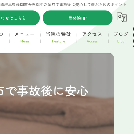
知識群馬県藤岡市吾妻郡中之条町で事故後に安心して選ぶためのポイント
合わせはこちら
整体院HP
つ
メニュー
当院の特徴
アクセス
ブログ
menu
feature
access
blog
高崎市新町に近い接骨院
コラム
腰痛
市で事故後に安心
交通事故
朝から
肉離れ