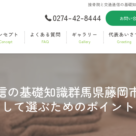
接骨院と交通通信の基礎
0274-42-8444
お問い
ンセプト
よくある質問
ギャラリー
代表あいさ
concept
FAQ
gallery
greeting
信の基礎知識群馬県藤岡
して選ぶためのポイント