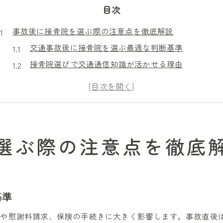
目次
事故後に接骨院を選ぶ際の注意点を徹底解説
交通事故後に接骨院を選ぶ最適な判断基準
接骨院選びで交通通信知識が活かせる理由
事故後の通院先選定に接骨院が重要な理由とは
安心できる接骨院選びのポイントを徹底解説
交通事故後の接骨院通院で気を付ける実務事項
通院記録と領収書管理で慰謝料請求を強化
選ぶ際の注意点を徹底
接骨院での通院記録が慰謝料請求に不可欠な理由
交通事故後の領収書管理が接骨院通院で重要な訳
接骨院利用時に証拠書類を整えるメリットとは
基準
慰謝料請求時に役立つ接骨院の記録管理のコツ
接骨院での通院履歴が保険交渉を有利にする方法
復や慰謝料請求、保険の手続きに大きく影響します。事故直後