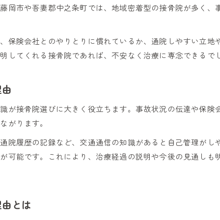
接骨院単独通院で慰謝料は減額されるのか
県藤岡市や吾妻郡中之条町では、地域密着型の接骨院が多く、
接骨院だけの通院は慰謝料減額リスクがあるか
交通事故後に接骨院単独で通う際の注意点とは
か、保険会社とのやりとりに慣れているか、通院しやすい立地
接骨院利用時の慰謝料減額を防ぐための対策
説明してくれる接骨院であれば、不安なく治療に専念できるで
接骨院のみ通院でも慰謝料請求が認められる条件
接骨院通院による慰謝料減額を避ける証拠の整え方
理由
医師の診断と接骨院利用の関係を知ろう
知識が接骨院選びに大きく役立ちます。事故状況の伝達や保険
接骨院利用前に医師の診断が必要な理由を解説
つながります。
交通事故後の接骨院通院で医師診断の重要性
、通院履歴の記録など、交通通信の知識があると自己管理がし
接骨院通院時に医師の許可が求められる背景
案が可能です。これにより、治療経過の説明や今後の見通しも
医師の診断書が接骨院利用で果たす役割とは
接骨院選びにおける医師診断との連携ポイント
整形外科と接骨院併用時の実践ポイント
理由とは
整形外科と接骨院を併用する際の最適な通院方法