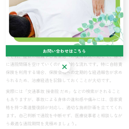
般的な目安とされています。むち打ち症や打撲、捻挫などの
症状によっては、これより短期間で改善する場合もあれば、
症状が長引いて半年以上かかるケースもあります。事故直後
は痛みが出にくいことも多く、早期からの通院が回復を早め
るポイントです。
通院期間中は、週2〜3回のペースで施術を受けるのが効果的
お問い合わせはこちら
とされ、症状の軽減や日常生活への復帰状況に応じて、徐々
に通院間隔を空けていくのが一般的な流れです。特に自賠責
お問い合わせはこちら
保険を利用する場合、保険会社への定期的な経過報告が求め
られるため、治療経過を記録しておくことが大切です。
実際には「交通事故 接骨院 だめ」などの検索がされること
もありますが、事故による身体の違和感や痛みには、国家資
格を持つ柔道整復師が対応し、適切な施術計画を立ててくれ
ます。自己判断で通院を中断せず、医療従事者と相談しなが
ら最適な通院期間を見極めましょう。