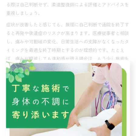
る際は自己判断せず、柔道整復師による評価とアドバイスを
重視しましょう。
症状が改善したと感じても、無理に自己判断で通院を終了す
ると再発や後遺症のリスクが高まります。医療従事者と相談
し、痛みや可動域の変化、日常生活への支障がなくなったタ
イミングを最適な終了時期とするのが理想的です。たとえ
ば、痛みが軽減しても違和感が残る場合は、もう少し施術を
継続することで再発防止につながります。
また、保険を利用した通院の場合は、保険会社とのやり取り
や必要書類の提出時期も終了時期の判断材料となります。通
院証明書の発行や経過報告のタイミングを見極め、スムーズ
な手続きを心がけましょう。
交通事故後の接骨院通院は何ヶ月必要か
交通事故後の接骨院通院期間は、平均して2〜3ヶ月程度が一