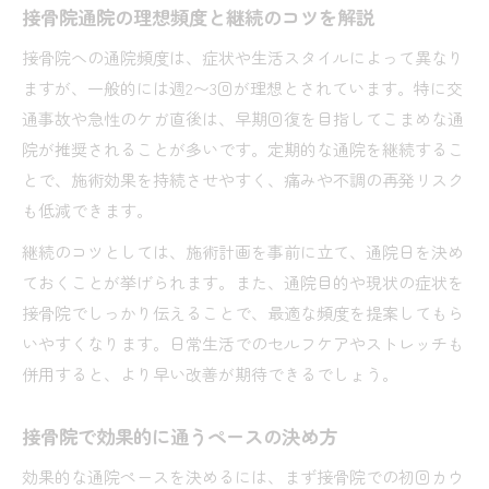
事故後の接骨院通院日数と保険対応の流れ
接骨院通院の理想頻度と継続のコツを解説
効率良く治すための接骨院通院期間の考え方
接骨院への通院頻度は、症状や生活スタイルによって異なり
接骨院通院期間の目安と最適な終了時期
ますが、一般的には週2〜3回が理想とされています。特に交
交通事故後の接骨院通院は何ヶ月必要か
通事故や急性のケガ直後は、早期回復を目指してこまめな通
接骨院通院で治療効果を高める期間管理術
院が推奨されることが多いです。定期的な通院を継続するこ
接骨院通院はいつまで続けるべきかを解説
とで、施術効果を持続させやすく、痛みや不調の再発リスク
も低減できます。
接骨院通院期間を短縮するコツと注意点
保険活用で安心できる接骨院通院の流れ
継続のコツとしては、施術計画を事前に立て、通院日を決め
接骨院通院に保険を活用する際の流れ
ておくことが挙げられます。また、通院目的や現状の症状を
接骨院でしっかり伝えることで、最適な頻度を提案してもら
接骨院通院証明書の提出と保険申請の手順
いやすくなります。日常生活でのセルフケアやストレッチも
接骨院通院費用を抑える保険活用術
併用すると、より早い改善が期待できるでしょう。
交通事故後の接骨院保険手続きを徹底解説
接骨院通院と自賠責保険のポイント整理
接骨院で効果的に通うペースの決め方
整骨院通院理由から見る再発予防のポイント
効果的な通院ペースを決めるには、まず接骨院での初回カウ