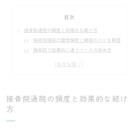
目次
接骨院通院の頻度と効果的な続け方
接骨院通院の理想頻度と継続のコツを解説
接骨院で効果的に通うペースの決め方
交通事故後の接骨院通院回数の目安とは
接骨院通院を長く続けるための工夫と習慣
接骨院通院証明書の役割と取得タイミング
交通事故後の接骨院通院における注意点
接骨院通院の頻度と効果的な続け
交通事故後の接骨院通院で失敗しない方法
方
接骨院のみ通院した場合のリスクと対策
接骨院通院前後に必要な手続きと注意点
交通事故で接骨院通院がだめな理由を解説