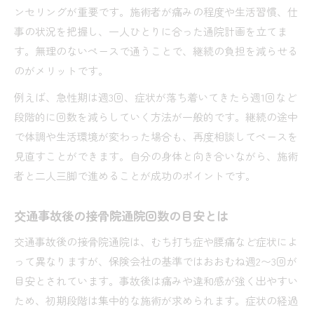
接骨院通院で再発予防に重要な生活習慣
ンセリングが重要です。施術者が痛みの程度や生活習慣、仕
接骨院通院理由を踏まえた健康維持法
事の状況を把握し、一人ひとりに合った通院計画を立てま
交通事故後に接骨院通院が役立つ理由
す。無理のないペースで通うことで、継続の負担を減らせる
接骨院通院で自然治癒力を高めるポイント
のがメリットです。
接骨院通院の継続が再発防止に与える影響
例えば、急性期は週3回、症状が落ち着いてきたら週1回など
後悔しないための接骨院通院プランの立て方
段階的に回数を減らしていく方法が一般的です。継続の途中
接骨院通院プラン作成のステップと考え方
で体調や生活環境が変わった場合も、再度相談してペースを
見直すことができます。自分の身体と向き合いながら、施術
接骨院通院回数の目安とスケジューリング
者と二人三脚で進めることが成功のポイントです。
接骨院通院で後悔しないための注意点
保険と接骨院通院計画の連携ポイント
交通事故後の接骨院通院回数の目安とは
接骨院通院で得られる効果と長期的な視点
交通事故後の接骨院通院は、むち打ち症や腰痛など症状によ
って異なりますが、保険会社の基準ではおおむね週2〜3回が
目安とされています。事故後は痛みや違和感が強く出やすい
ため、初期段階は集中的な施術が求められます。症状の経過